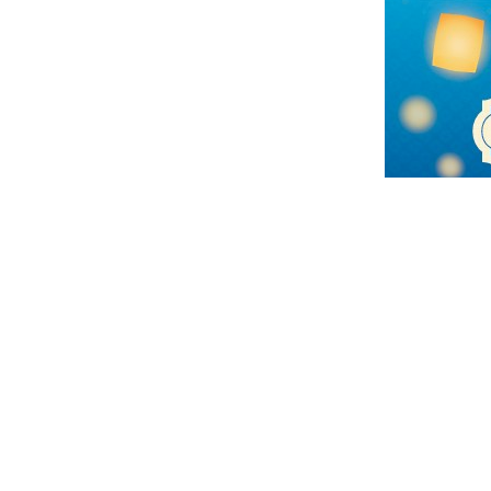
Facebook
Twitter
Line
Copy
共
Link
有