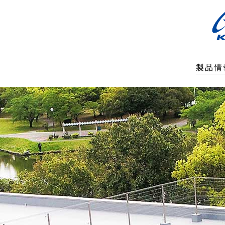
神
村
電
機
工
業
製品情
株
式
会
社