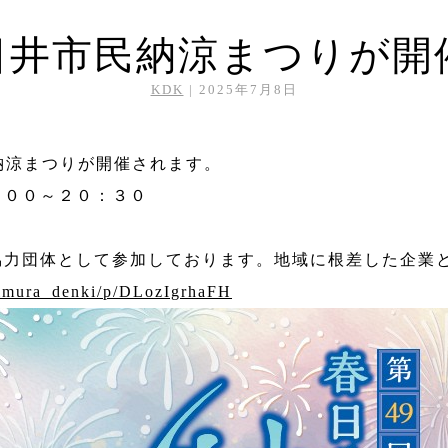
日井市民納涼まつりが開
KDK
|
2025年7月8日
納涼まつりが開催されます。
：００～２０：３０
協力団体として参加しております。地域に根差した企業
mimura_denki/p/DLozIgrhaFH