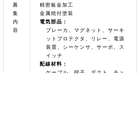
募
精密板金加工
集
金属焼付塗装
内
電気部品：
容
ブレーカ、マグネット、サーキ
ットプロテクタ、リレー、電源
装置、シーケンサ、サーボ、ス
イッチ
配線材料：
ケーブル、端子、ダクト、チュ
ーブ、バンド、ビス・ボルト、
銘板
応
当社の営業圏内（愛知県）での協
募
力が可能な会社
資
銀行取引停止、債権譲渡等の商取