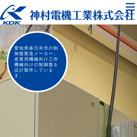
神
村
電
機
工
業
株
愛知県春日井市の制
式
御盤製造メーカー。
会
産業用機械向け工作
社
機械向けの制御盤を
設計製作していま
す。